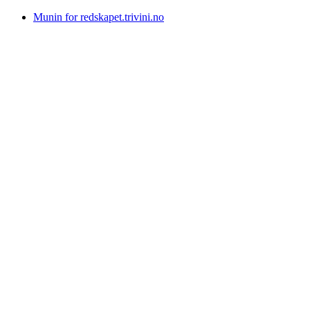
Munin for redskapet.trivini.no